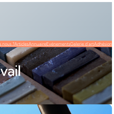
 nous ?
Articles
Annuaire
Evénements
Galerie d’art
Adhésion
vail