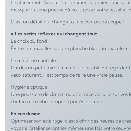
Le placement : Si vous êtes droitier, la lumière doit v
masquer la zone précise où vous posez votre tesselle. In
C’est un détail qui change tout le confort de coupe !
●
Les petits réflexes qui changent tout
Le choix du fond
Évitez de travailler sur une planche blanc immaculé, c’es
Le miroir de contrôle
Gardez un petit miroir à main sur l’établi. En regardan
yeux saturent, il est temps de faire une vraie pause.
Hygiène optique
Une poussière de ciment ou une trace de colle sur vos l
chiffon microfibre propre à portée de main !
En conclusion…
Optimiser son éclairage, c’est s’offrir des heures de cr
voyez à l’atelier seront les mêmes une fois votre œuvr