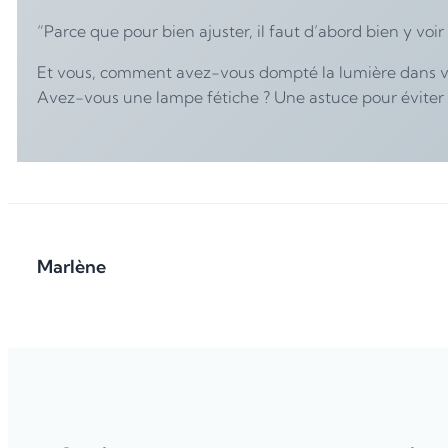
“Parce que pour bien ajuster, il faut d’abord bien y voir c
Et vous, comment avez-vous dompté la lumière dans vot
Avez-vous une lampe fétiche ? Une astuce pour éviter 
Marlène