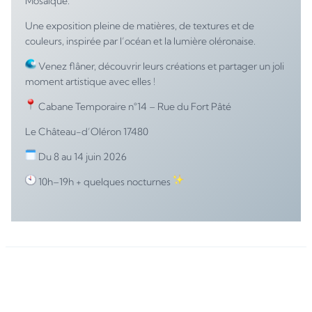
Mosaïque.
Une exposition pleine de matières, de textures et de
couleurs, inspirée par l’océan et la lumière oléronaise.
Venez flâner, découvrir leurs créations et partager un joli
moment artistique avec elles !
Cabane Temporaire n°14 – Rue du Fort Pâté
Le Château-d’Oléron 17480
Du 8 au 14 juin 2026
10h–19h + quelques nocturnes