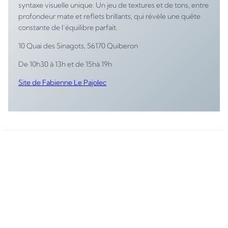
syntaxe visuelle unique. Un jeu de textures et de tons, entre
profondeur mate et reflets brillants, qui révèle une quête
constante de l’équilibre parfait.
10 Quai des Sinagots, 56170 Quiberon
De 10h30 à 13h et de 15hà 19h
Site de Fabienne Le Pajolec